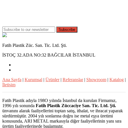
Subscribe
Fatih Plastik Züc. San. Tic. Ltd. Şti.
İSTOÇ 32.ADA NO:32 BAĞCILAR İSTANBUL
Ana Sayfa
|
Kurumsal
|
Ürünler
|
Referanslar
|
Showroom
|
Katalog
|
İletişim
Fatih Plastik adıyla 198O yılında İstanbul da kurulan Firmamız,
1996 yılı sonunda
Fatih Plastik Züccaciye San. Tic. Ltd. Şti.
ünvanını alarak faaliyellerini toptan satış, ithalat, ve ihracat yaparak
sürdürmüştür. 2004 yılı sonlarına doğru ise metal eşya üretimi
konusunda, ARI METAL markasıyla diğer faaliyellerinin yanı sıra
üretim faaliyetlerinede başlamıştır.