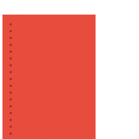
Kategoriler
Ahşap Banklar
Aynalar
Banyo Aksesuarları
Bariyerler
Çöp Konteynerleri
Çöp Kovaları
Dezenfektanlıklar
Engelli Tutunma Barları
Fotoselli Otomatik Kağıt Vericiler
Fotoselli Otomatik El Kurutucular
Fotoselli Ürünler
Geri Dönüşüm Setleri
Galoşmatik ve Hijyen Ekipmanları
Gold Serisi
Kağıt Vericiler ve WC Kağıtlıklar
Küllükler
Klozet Fırçaları
Mat Siyah Boyalı Ürünler