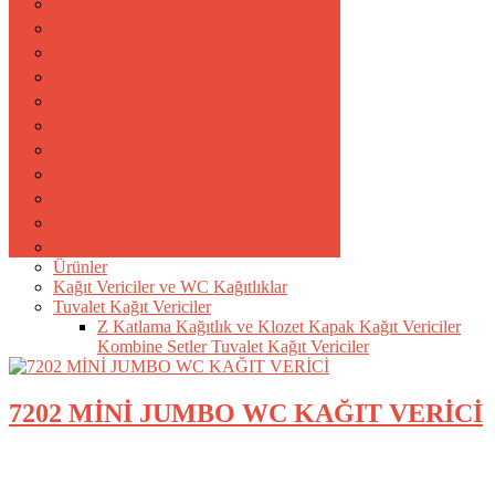
Otel ve Restoran Ekipmanları
304 Kalite Banyo Aksesuarları
Plastik Çöp Kovaları
Pirinç Banyo Aksesuarları
Saç Kurutma Makineleri
Sabunluk ve Köpük Vericiler
Sinek Öldürücüler
Şemsiyelik ve Portmanto Askıları
Taşıma Arabaları ve Paletler
Temizlik Arabaları
Ürünler
Kağıt Vericiler ve WC Kağıtlıklar
Tuvalet Kağıt Vericiler
Z Katlama Kağıtlık ve Klozet Kapak Kağıt Vericiler
Kombine Setler
Tuvalet Kağıt Vericiler
7202 MİNİ JUMBO WC KAĞIT VERİCİ