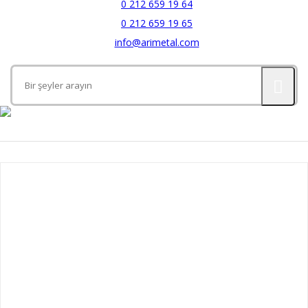
0 212 659 19 64
0 212 659 19 65
info@arimetal.com
Kategoriler
Ahşap Banklar
Aynalar
Banyo Aksesuarları