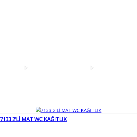
Sinek Öldürücüler
Şemsiyelik ve Portmanto Askıları
Taşıma Arabaları ve Paletler
Temizlik Arabaları
Ürünler
Kağıt Vericiler Ve WC Kağıtlıklar
Tuvalet Kağıt Vericiler
Z Katlama Kağıtlık ve Klozet Kapak Kağıt Vericiler
Kombine
Setler
Tuvalet Kağıt Vericiler
7133 2'Lİ MAT WC KAĞITLIK