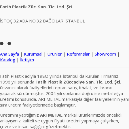
Fatih Plastik Züc. San. Tic. Ltd. Şti.
İSTOÇ 32.ADA NO:32 BAĞCILAR İSTANBUL
Ana Sayfa
|
Kurumsal
|
Ürünler
|
Referanslar
|
Showroom
|
Katalog
|
İletişim
Fatih Plastik adıyla 198O yılında İstanbul da kurulan Firmamız,
1996 yılı sonunda
Fatih Plastik Züccaciye San. Tic. Ltd. Şti.
ünvanını alarak faaliyellerini toptan satış, ithalat, ve ihracat
yaparak sürdürmüştür. 2004 yılı sonlarına doğru ise metal eşya
üretimi konusunda, ARI METAL markasıyla diğer faaliyellerinin yanı
sıra üretim faaliyetlerinede başlamıştır.
Üretimini yaptığımız
ARI METAL
markalı ürünlerimizde öncelikli
anlayışımız; kalileli ve uygun Fiyatlı üretimi yapmaya çalışırken,
çevre ve insan sağlığını gözetmektir.