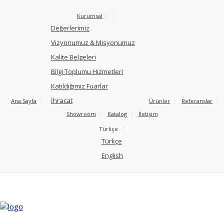
Kurumsal
Değerlerimiz
Vizyonumuz & Misyonumuz
Kalite Belgeleri
Bilgi Toplumu Hizmetleri
Katıldığımız Fuarlar
İhracat
Ana Sayfa
Ürünler
Referanslar
Showroom
Katalog
İletişim
Türkçe
Türkçe
English