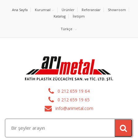
Ana Sayfa
Kurumsal
Ürünler
Referanslar
Showroom
Katalog
İletişim
Türkçe
0 212 659 19 64
0 212 659 19 65
info@arimetal.com