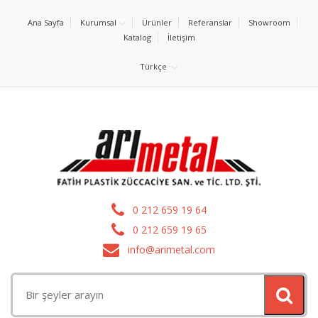
Ana Sayfa
Kurumsal
Ürünler
Referanslar
Showroom
Katalog
İletişim
Türkçe
0 212 659 19 64
0 212 659 19 65
info@arimetal.com