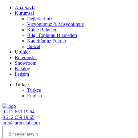
Ana Sayfa
Kurumsal
Değerlerimiz
Vizyonumuz & Misyonumuz
Kalite Belgeleri
Bilgi Toplumu Hizmetleri
Katıldığımız Fuarlar
İhracat
Ürünler
Referanslar
Showroom
Katalog
İletişim
Türkçe
Türkçe
English
0 212 659 19 64
0 212 659 19 65
info@arimetal.com