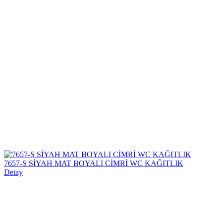
7657-S SİYAH MAT BOYALI CİMRİ WC KAĞITLIK
Detay