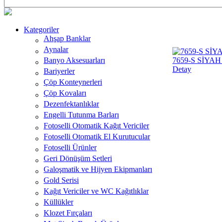
Kategoriler
Ahşap Banklar
Aynalar
Banyo Aksesuarları
7659-S SİYA
Detay
Bariyerler
Çöp Konteynerleri
Çöp Kovaları
Dezenfektanlıklar
Engelli Tutunma Barları
Fotoselli Otomatik Kağıt Vericiler
Fotoselli Otomatik El Kurutucular
Fotoselli Ürünler
Geri Dönüşüm Setleri
Galoşmatik ve Hijyen Ekipmanları
Gold Serisi
Kağıt Vericiler ve WC Kağıtlıklar
Küllükler
Klozet Fırçaları