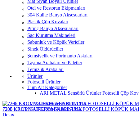
Mat Siyah Boyalı Ürünler
Otel ve Restoran Ekipmanları
304 Kalite Banyo Aksesuarları
Plastik Çöp Kovaları
Pirinç Banyo Aksesuarları
Saç Kurutma Makineleri
Sabunluk ve Köpük Vericiler
Sinek Öldürücüler
Şemsiyelik ve Portmanto Askıları
Taşıma Arabaları ve Paletler
Temizlik Arabaları
Ürünler
Fotoselli Ürünler
Tüm Alt Kategoriler
ARI METAL Sensörlü Ürünler
Fotoselli Çöp Kov
7235 KROM KÜRE Sıvı SABUNLUK
7206 1.3 LT MAT KROM KAPLAMA FOTOSELLİ KÖPÜK MA
Detay
Detay