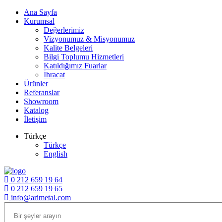
Ana Sayfa
Kurumsal
Değerlerimiz
Vizyonumuz & Misyonumuz
Kalite Belgeleri
Bilgi Toplumu Hizmetleri
Katıldığımız Fuarlar
İhracat
Ürünler
Referanslar
Showroom
Katalog
İletişim
Türkçe
Türkçe
English
0 212 659 19 64
0 212 659 19 65
info@arimetal.com