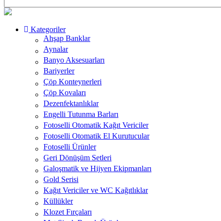
Kategoriler
Ahşap Banklar
Aynalar
Banyo Aksesuarları
Bariyerler
Çöp Konteynerleri
Çöp Kovaları
Dezenfektanlıklar
Engelli Tutunma Barları
Fotoselli Otomatik Kağıt Vericiler
Fotoselli Otomatik El Kurutucular
Fotoselli Ürünler
Geri Dönüşüm Setleri
Galoşmatik ve Hijyen Ekipmanları
Gold Serisi
Kağıt Vericiler ve WC Kağıtlıklar
Küllükler
Klozet Fırçaları