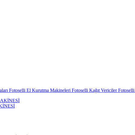
aları
Fotoselli El Kurutma Makineleri
Fotoselli Kağıt Vericiler
Fotosell
KİNESİ