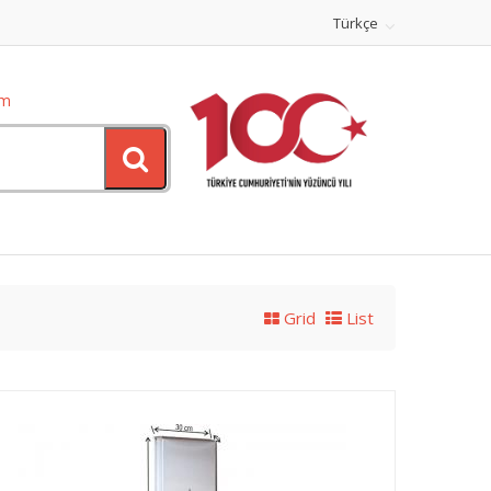
Türkçe
om
Grid
List