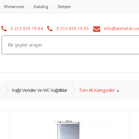
Showroom
Katalog
İletişim
0 212 659 19 64
0 212 659 19 65
info@arimetal.c
r
Kağıt Vericiler Ve WC Kağıtlıklar
Tüm Alt Kategoriler