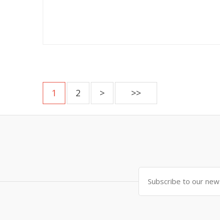
1
2
>
>>