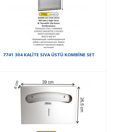
7741 304 KALİTE SIVA ÜSTÜ KOMBİNE SET