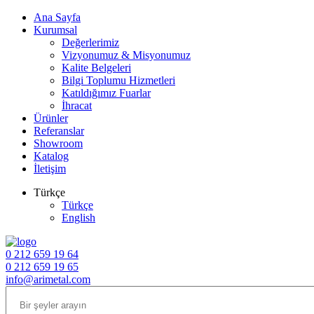
Ana Sayfa
Kurumsal
Değerlerimiz
Vizyonumuz & Misyonumuz
Kalite Belgeleri
Bilgi Toplumu Hizmetleri
Katıldığımız Fuarlar
İhracat
Ürünler
Referanslar
Showroom
Katalog
İletişim
Türkçe
Türkçe
English
0 212 659 19 64
0 212 659 19 65
info@arimetal.com