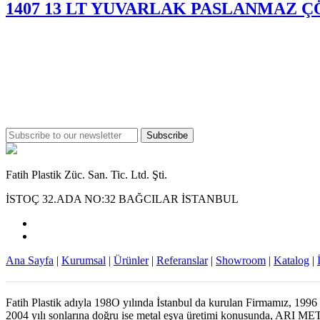
1407 13 LT YUVARLAK PASLANMAZ Ç
Subscribe
Fatih Plastik Züc. San. Tic. Ltd. Şti.
İSTOÇ 32.ADA NO:32 BAĞCILAR İSTANBUL
Ana Sayfa
|
Kurumsal
|
Ürünler
|
Referanslar
|
Showroom
|
Katalog
|
Fatih Plastik adıyla 198O yılında İstanbul da kurulan Firmamız, 1996
2004 yılı sonlarına doğru ise metal eşya üretimi konusunda, ARI METAL 