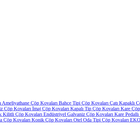
ı
Ameliyathane Çöp Kovaları
Bahçe Tipi Çöp Kovaları
Çatı Kapaklı 
iz Çöp Kovaları
İmaj Çöp Kovaları
Kapalı Tip Çöp Kovaları
Kare Çöp
ik Kilitli Çöp Kovaları
Endüstriyel Galvaniz Çöp Kovaları
Kare Pedall
ra Çöp Kovaları
Konik Çöp Kovaları
Otel Oda Tipi Çöp Kovaları
EKO 