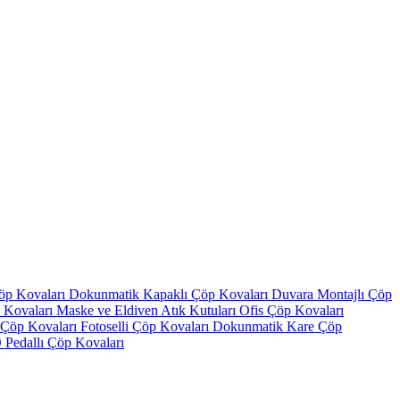
Çöp Kovaları
Dokunmatik Kapaklı Çöp Kovaları
Duvara Montajlı Çöp
 Kovaları
Maske ve Eldiven Atık Kutuları
Ofis Çöp Kovaları
ı Çöp Kovaları
Fotoselli Çöp Kovaları
Dokunmatik Kare Çöp
Pedallı Çöp Kovaları