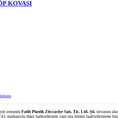
ÖP KOVASI
İletişim
 yılı sonunda
Fatih Plastik Züccaciye San. Tic. Ltd. Şti.
ünvanını alara
markasıyla diğer faaliyellerinin yanı sıra üretim faaliyetlerinede başl