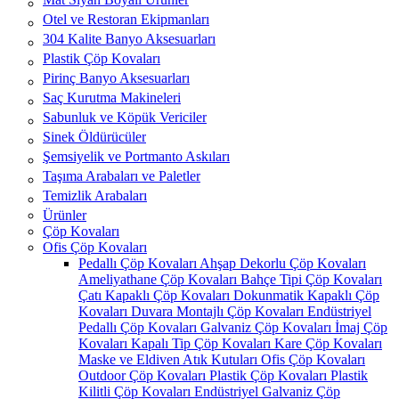
Otel ve Restoran Ekipmanları
304 Kalite Banyo Aksesuarları
Plastik Çöp Kovaları
Pirinç Banyo Aksesuarları
Saç Kurutma Makineleri
Sabunluk ve Köpük Vericiler
Sinek Öldürücüler
Şemsiyelik ve Portmanto Askıları
Taşıma Arabaları ve Paletler
Temizlik Arabaları
Ürünler
Çöp Kovaları
Ofis Çöp Kovaları
Pedallı Çöp Kovaları
Ahşap Dekorlu Çöp Kovaları
Ameliyathane Çöp Kovaları
Bahçe Tipi Çöp Kovaları
Çatı Kapaklı Çöp Kovaları
Dokunmatik Kapaklı Çöp
Kovaları
Duvara Montajlı Çöp Kovaları
Endüstriyel
Pedallı Çöp Kovaları
Galvaniz Çöp Kovaları
İmaj Çöp
Kovaları
Kapalı Tip Çöp Kovaları
Kare Çöp Kovaları
Maske ve Eldiven Atık Kutuları
Ofis Çöp Kovaları
Outdoor Çöp Kovaları
Plastik Çöp Kovaları
Plastik
Kilitli Çöp Kovaları
Endüstriyel Galvaniz Çöp