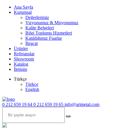
Ana Sayfa
Kurumsal
Değerlerimiz
Vizyonumuz & Misyonumuz
Kalite Belgeleri
Bilgi Toplumu Hizmetleri
Katıldığımız Fuarlar
İhracat
Ürünler
Referanslar
Showroom
Katalog
İletişim
Türkçe
Türkçe
English
0 212 659 19 64
0 212 659 19 65
info@arimetal.com