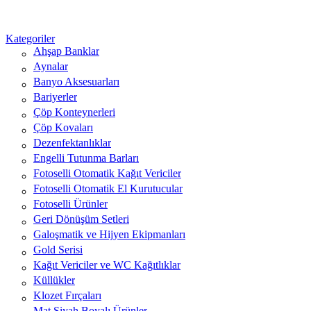
Kategoriler
Ahşap Banklar
Aynalar
Banyo Aksesuarları
Bariyerler
Çöp Konteynerleri
Çöp Kovaları
Dezenfektanlıklar
Engelli Tutunma Barları
Fotoselli Otomatik Kağıt Vericiler
Fotoselli Otomatik El Kurutucular
Fotoselli Ürünler
Geri Dönüşüm Setleri
Galoşmatik ve Hijyen Ekipmanları
Gold Serisi
Kağıt Vericiler ve WC Kağıtlıklar
Küllükler
Klozet Fırçaları
Mat Siyah Boyalı Ürünler