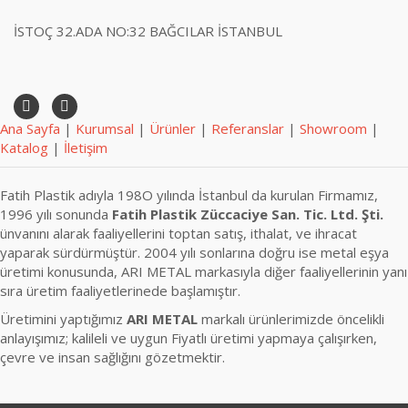
İSTOÇ 32.ADA NO:32 BAĞCILAR İSTANBUL
Ana Sayfa
|
Kurumsal
|
Ürünler
|
Referanslar
|
Showroom
|
Katalog
|
İletişim
Fatih Plastik adıyla 198O yılında İstanbul da kurulan Firmamız,
1996 yılı sonunda
Fatih Plastik Züccaciye San. Tic. Ltd. Şti.
ünvanını alarak faaliyellerini toptan satış, ithalat, ve ihracat
yaparak sürdürmüştür. 2004 yılı sonlarına doğru ise metal eşya
üretimi konusunda, ARI METAL markasıyla diğer faaliyellerinin yanı
sıra üretim faaliyetlerinede başlamıştır.
Üretimini yaptığımız
ARI METAL
markalı ürünlerimizde öncelikli
anlayışımız; kalileli ve uygun Fiyatlı üretimi yapmaya çalışırken,
çevre ve insan sağlığını gözetmektir.