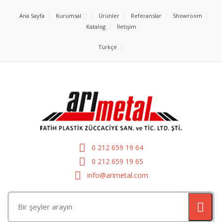
Ana Sayfa
Kurumsal
Ürünler
Referanslar
Showroom
Katalog
İletişim
Türkçe
0 212 659 19 64
0 212 659 19 65
info@arimetal.com