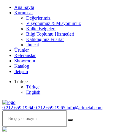
Ana Sayfa
Kurumsal
Değerlerimiz
Vizyonumuz & Misyonumuz
Kalite Belgeleri
Bilgi Toplumu Hizmetleri
Katıldığımız Fuarlar
İhracat
Ürünler
Referanslar
Showroom
Katalog
İletişim
Türkçe
Türkçe
English
0 212 659 19 64
0 212 659 19 65
info@arimetal.com