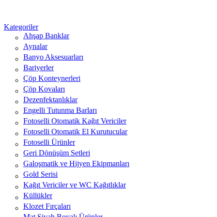
Kategoriler
Ahşap Banklar
Aynalar
Banyo Aksesuarları
Bariyerler
Çöp Konteynerleri
Çöp Kovaları
Dezenfektanlıklar
Engelli Tutunma Barları
Fotoselli Otomatik Kağıt Vericiler
Fotoselli Otomatik El Kurutucular
Fotoselli Ürünler
Geri Dönüşüm Setleri
Galoşmatik ve Hijyen Ekipmanları
Gold Serisi
Kağıt Vericiler ve WC Kağıtlıklar
Küllükler
Klozet Fırçaları
Mat Siyah Boyalı Ürünler