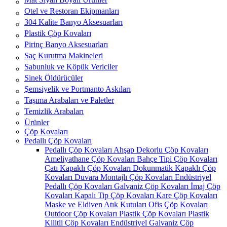
Otel ve Restoran Ekipmanları
304 Kalite Banyo Aksesuarları
Plastik Çöp Kovaları
Pirinç Banyo Aksesuarları
Saç Kurutma Makineleri
Sabunluk ve Köpük Vericiler
Sinek Öldürücüler
Şemsiyelik ve Portmanto Askıları
Taşıma Arabaları ve Paletler
Temizlik Arabaları
Ürünler
Çöp Kovaları
Pedallı Çöp Kovaları
Pedallı Çöp Kovaları
Ahşap Dekorlu Çöp Kovaları
Ameliyathane Çöp Kovaları
Bahçe Tipi Çöp Kovaları
Çatı Kapaklı Çöp Kovaları
Dokunmatik Kapaklı Çöp
Kovaları
Duvara Montajlı Çöp Kovaları
Endüstriyel
Pedallı Çöp Kovaları
Galvaniz Çöp Kovaları
İmaj Çöp
Kovaları
Kapalı Tip Çöp Kovaları
Kare Çöp Kovaları
Maske ve Eldiven Atık Kutuları
Ofis Çöp Kovaları
Outdoor Çöp Kovaları
Plastik Çöp Kovaları
Plastik
Kilitli Çöp Kovaları
Endüstriyel Galvaniz Çöp