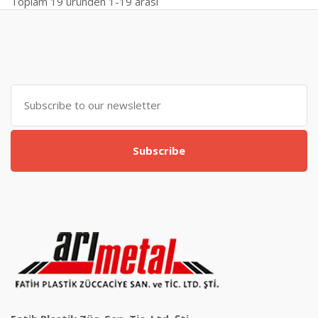
Toplam
19
üründen
1-19
arası
Subscribe