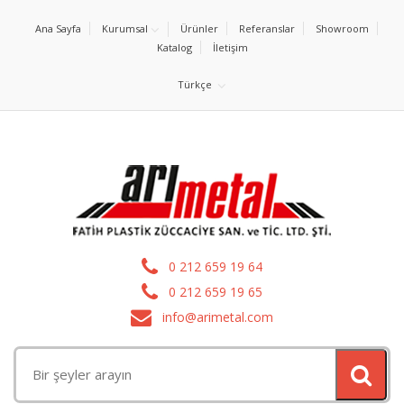
Ana Sayfa
Kurumsal
Ürünler
Referanslar
Showroom
Katalog
İletişim
Türkçe
0 212 659 19 64
0 212 659 19 65
info@arimetal.com