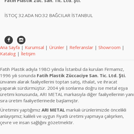
Fatih Plastik Züc. San. Tic. Ltd. Şti.
İSTOÇ 32.ADA NO:32 BAĞCILAR İSTANBUL
Ana Sayfa
|
Kurumsal
|
Ürünler
|
Referanslar
|
Showroom
|
Katalog
|
İletişim
Fatih Plastik adıyla 198O yılında İstanbul da kurulan Firmamız,
1996 yılı sonunda
Fatih Plastik Züccaciye San. Tic. Ltd. Şti.
ünvanını alarak faaliyellerini toptan satış, ithalat, ve ihracat
yaparak sürdürmüştür. 2004 yılı sonlarına doğru ise metal eşya
üretimi konusunda, ARI METAL markasıyla diğer faaliyellerinin yanı
sıra üretim faaliyetlerinede başlamıştır.
Üretimini yaptığımız
ARI METAL
markalı ürünlerimizde öncelikli
anlayışımız; kalileli ve uygun Fiyatlı üretimi yapmaya çalışırken,
çevre ve insan sağlığını gözetmektir.